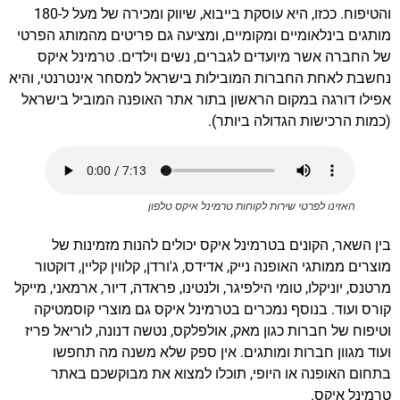
והטיפוח. ככזו, היא עוסקת בייבוא, שיווק ומכירה של מעל ל-180
מותגים בינלאומיים ומקומיים, ומציעה גם פריטים מהמותג הפרטי
של החברה אשר מיועדים לגברים, נשים וילדים. טרמינל איקס
נחשבת לאחת החברות המובילות בישראל למסחר אינטרנטי, והיא
אפילו דורגה במקום הראשון בתור אתר האופנה המוביל בישראל
(כמות הרכישות הגדולה ביותר).
האזינו לפרטי שירות לקוחות טרמינל איקס טלפון
בין השאר, הקונים בטרמינל איקס יכולים להנות מזמינות של
מוצרים ממותגי האופנה נייק, אדידס, ג'ורדן, קלווין קליין, דוקטור
מרטנס, יוניקלו, טומי הילפיגר, ולנטינו, פראדה, דיור, ארמאני, מייקל
קורס ועוד. בנוסף נמכרים בטרמינל איקס גם מוצרי קוסמטיקה
וטיפוח של חברות כגון מאק, אולפלקס, נטשה דנונה, לוריאל פריז
ועוד מגוון חברות ומותגים. אין ספק שלא משנה מה תחפשו
בתחום האופנה או היופי, תוכלו למצוא את מבוקשכם באתר
טרמינל איקס.