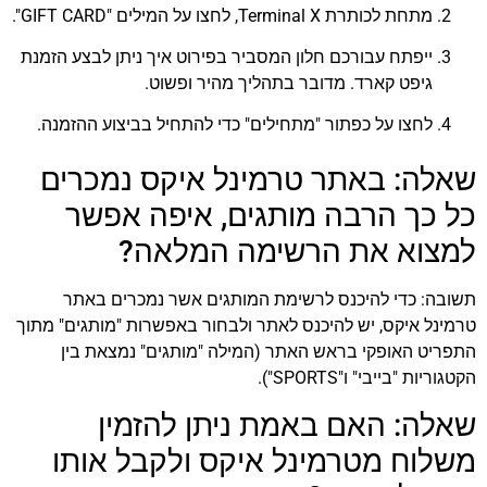
מתחת לכותרת Terminal X, לחצו על המילים "GIFT CARD".
ייפתח עבורכם חלון המסביר בפירוט איך ניתן לבצע הזמנת
גיפט קארד. מדובר בתהליך מהיר ופשוט.
לחצו על כפתור "מתחילים" כדי להתחיל בביצוע ההזמנה.
שאלה: באתר טרמינל איקס נמכרים
כל כך הרבה מותגים, איפה אפשר
למצוא את הרשימה המלאה?
תשובה: כדי להיכנס לרשימת המותגים אשר נמכרים באתר
טרמינל איקס, יש להיכנס לאתר ולבחור באפשרות "מותגים" מתוך
התפריט האופקי בראש האתר (המילה "מותגים" נמצאת בין
הקטגוריות "בייבי" ו"SPORTS").
שאלה: האם באמת ניתן להזמין
משלוח מטרמינל איקס ולקבל אותו