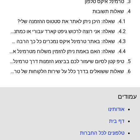
טרמינל איקס טלפון
שאלות תשובות
שאלה: היכן ניתן לאתר את סטטוס ההזמנה שלי?
שאלה: אני רוצה לרכוש גיפט קארד עבורי או כמתנה לאחרים, איך ניתן לעשות זאת?
שאלה: באתר טרמינל איקס נמכרים כל כך הרבה מותגים, איפה אפשר למצוא את הרשימה המלאה?
שאלה: האם באמת ניתן להזמין משלוח מטרמינל איקס ולקבל אותו ביום למחרת?
טיפ קטן לסיום שיעזור לכם בביצוע הזמנות דרך טרמינל איקס
שאלות ששואלים בדרך כלל על שירות הלקוחות של טרמינל איקס (Terminal X)
עמודים
אודותינו
דף בית
טלפונים לכל החברות