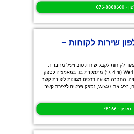
 076-8888600
ג'י (We4g) טלפון שירות לקוחות –
אוד לקוחות לקבל שירות טוב ויעיל מחברות
השירות. זה בדיוק מה שחברת We4G (ווי 4 ג'י) מתמקדת בו. במאמציה לספק
יה, החברה מציעה דרכים מגוונות ליצירת קשר
ושירות לקוחות מעולה. במאמר זה, נציג את We4G, נספק פרטים ליצירת קשר,
טלפון - 5166*