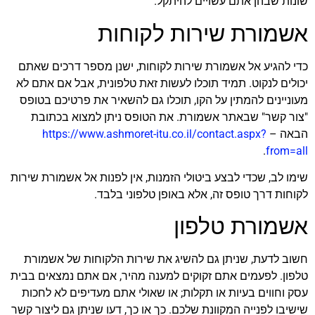
שונות שבהן אתם עשויים להיתקל.
אשמורת שירות לקוחות
כדי להגיע אל אשמורת שירות לקוחות, ישנן מספר דרכים שאתם
יכולים לנקוט. תמיד תוכלו לעשות זאת טלפונית, אבל אם אתם לא
מעוניינים להמתין על הקו, תוכלו גם להשאיר את פרטיכם בטופס
"צור קשר" שבאתר אשמורת. את הטופס ניתן למצוא בכתובת
הבאה –
https://www.ashmoret-itu.co.il/contact.aspx?
.
from=all
שימו לב, שכדי לבצע ביטולי הזמנות, אין לפנות אל אשמורת שירות
לקוחות דרך טופס זה, אלא באופן טלפוני בלבד.
אשמורת טלפון
חשוב לדעת, שניתן גם להשיג את שירות הלקוחות של אשמורת
טלפון. לפעמים אתם זקוקים למענה מהיר, אם אתם נמצאים בבית
עסק וחווים בעיות או תקלות; או שאולי אתם מעדיפים לא לחכות
שישיבו לפנייה המקוונת שלכם. כך או כך, דעו שניתן גם ליצור קשר