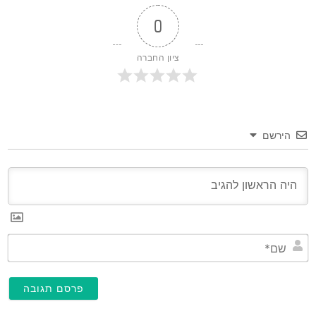
0
ציון החברה
הירשם
שם