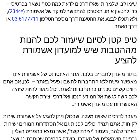
שימו לב, שלמרות שאלו דרכים לדעת כמה כסף נשאר בכרטיס –
כדי להטעין אותו, תצטרכו להתקשר למוקד של אשמורת (
*2344
),
ולא תוכלו לבצע את ההטענה דרך מספר הטלפון
03-6177711
או
דרך האתר.
טיפ קטן לסיום שיעזור לכם להנות
מההטבות שיש למועדון אשמורת
להציע
בתור מועדון לחברים בלבד, אתר האינטרנט של אשמורת אינו
מאפשר גישה ללא התחברות לחשבון פעיל באתר – ולכן, אם אתם
חווים קשיים טכניים בהתחברות לאתר, יכול מאוד להיות שיהיה
לכם קשה לגשת אל המידע הנכון ואל דרכי יצירת הקשר
האפשרויות עם מועדון אשמורת.
מעבר לדרכים שצוינו מעלה, שבכולן ניתן להגיע אל אשמורת שירות
לקוחות, אתם תמיד יכולים לפנות גם אל הסתדרות המורים ישירות
באתר שלהם, בעמוד "יצירת קשר", אשר נמצא בתפריט העליון
(בפינה השמאלית של האתר). בשדה לבחירה שכותרתו "נושא",