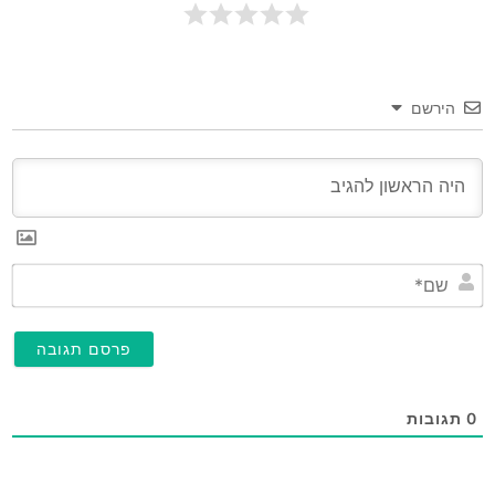
הירשם
שם
0
תגובות