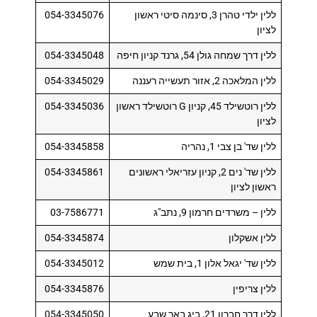
ללין ילדי טהרן 3, סינמה סיטי ראשון
054-3345076
לציון
ללין דרך שמחה גולן 54, גרנד קניון חיפה
054-3345048
ללין המלאכה 2, אזור תעשייה רעננה
054-3345029
ללין רוטשילד 45, קניון G רוטשילד ראשון
054-3345036
לציון
ללין שד' בן צבי 1, נהריה
054-3345858
ללין שד' נים 2, קניון עזריאלי ראשונים
054-3345861
ראשון לציון
ללין – משרדים חרמון 9, נתב"ג
03-7586771
ללין אשקלון
054-3345874
ללין שד' יגאל אלון 1, בית שמש
054-3345012
ללין צריפין
054-3345876
ללין דרך חברון 21, ביג באר שבע
054-3345050