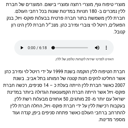
מוצרי טיפוח גוף, מוצרי רחצה ומוצרי בישום. המוצרים של חברת
ללין נמכרים ב- 180 חנויות במדינות שונות בכל רחבי העולם.
חברת ללין משמשת בתור חברה פרטית בבעלות פוקס- ויזל, בנק
הפועלים, רויטל לוי צוברי ומירב כהן. מנכ״ל חברת ללין הינו רון
קנובל.
האזינו לפרטי שירות לקוחות טלפון של ללין
חברת הטיפוח ללין הוקמה בשנת 1999 על ידי רויטל לוי ומירב כהן
אשר החליטו להקים חנות קטנה של המותג בתל אביב. בשנת
2007 כאשר חברת ללין הייתה בעלת כ – 14 סניפים, רכשה חברת
פוקס- ויזל אשר הייתה חברת הקמעונאות הגדולה ביותר במדינת
ישראל עם יותר מ- 20 מותגים, 50 אחוזים מבעלות רשת ללין.
בעקבות רכישת ללין על ידי חברת פוקס- ויזל, החלה חברת ללין
להתרחב ברחבי העולם כאשר פתחה סניפים ביפן, קנדה ועוד
מספר מדינות.