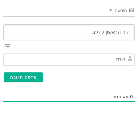
הירשם
שם
0
תגובות