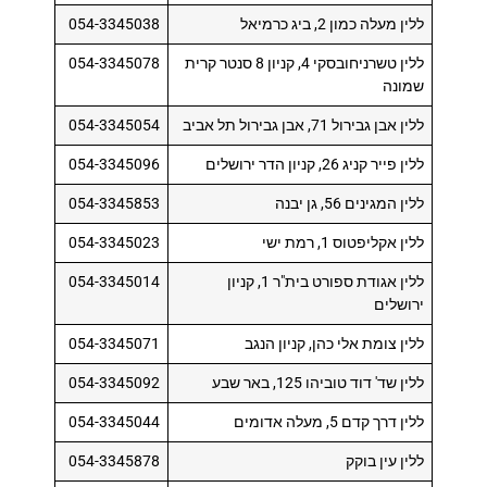
ללין מעלה כמון 2, ביג כרמיאל
054-3345038
ללין טשרניחובסקי 4, קניון 8 סנטר קרית
054-3345078
שמונה
ללין אבן גבירול 71, אבן גבירול תל אביב
054-3345054
ללין פייר קניג 26, קניון הדר ירושלים
054-3345096
ללין המגינים 56, גן יבנה
054-3345853
ללין אקליפטוס 1, רמת ישי
054-3345023
ללין אגודת ספורט בית"ר 1, קניון
054-3345014
ירושלים
ללין צומת אלי כהן, קניון הנגב
054-3345071
ללין שד' דוד טוביהו 125, באר שבע
054-3345092
ללין דרך קדם 5, מעלה אדומים
054-3345044
ללין עין בוקק
054-3345878