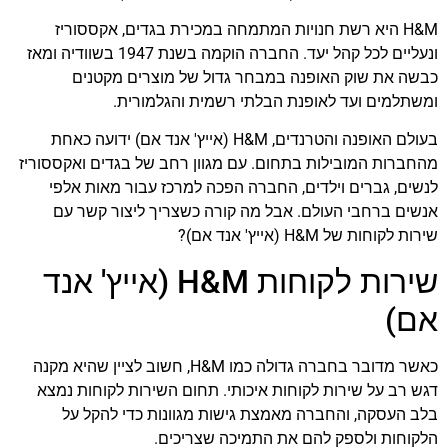
H&M היא רשת חנויות המתמחה במכירת בגדים, אקססוריז
ונעליים לכל קהל יעד. החברה הוקמה בשנת 1947 בשוודיה ומאז
כבשה את שוק האופנה במבחר גדול של מוצרים מקטנים
ומשתלמים ועד לאופנת הבלתי רשמית והגלמורית.
בעולם האופנה והטרנדים, H&M (אייץ' אנד אם) ידועה כאחת
מהחברות המובילות בתחום. עם מגוון רחב של בגדים ואקססוריז
לנשים, גברים וילדים, החברה הפכה למרכז עבור מאות אלפי
אנשים ברחבי העולם. אבל מה קורה כשצריך ליצור קשר עם
שירות לקוחות של H&M (אייץ' אנד אם)?
שירות לקוחות H&M (אייץ' אנד
אם)
כאשר מדובר בחברה גדולה כמו H&M, חשוב לציין שהיא מקנה
דגש רב על שירות לקוחות איכותי. תחום השירות לקוחות נמצא
בלב העסקה, והחברה מאמצת גישות מגוונות כדי להקל על
הלקוחות ולספק להם את התמיכה שצריכים.