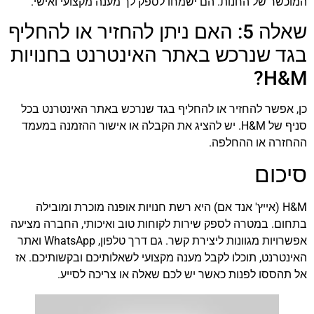
המוכשר של החנות. הם ישמחו לספק לך מענה מקצועי ואישי.
שאלה 5: האם ניתן להחזיר או להחליף
בגד שנרכש באתר האינטרנט בחנויות
H&M?
כן, אפשר להחזיר או להחליף בגד שנרכש באתר האינטרנט בכל
סניף של H&M. יש להציג את הקבלה או אישור ההזמנה במעמד
ההחזרה או ההחלפה.
סיכום
H&M (אייץ' אנד אם) היא רשת חנויות אופנה מוכרת ומובילה
בתחום. במטרה לספק שירות לקוחות טוב ואיכותי, החברה מציעה
אפשרויות מגוונות ליצירת קשר. גם דרך טלפון, WhatsApp ואתר
האינטרנט, תוכלו לקבל מענה מקצועי לשאלותיכם ובקשותיכם. אז
אל תהססו לפנות כאשר יש לכם שאלה או צריכה לסייע.